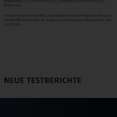
Bridgestone (35,1), Continental (35,9), Goodyear (36,4), Michelin (35,5),
Pirelli (36,0).
³ Basierend auf internen Tests, durchgeführt mit dem Bridgestone Blizzak 6
mit ENLITEN Technologien im Vergleich zum Bridgestone Blizzak LM005, Ref.
205/55 R16.
NEUE TESTBERICHTE