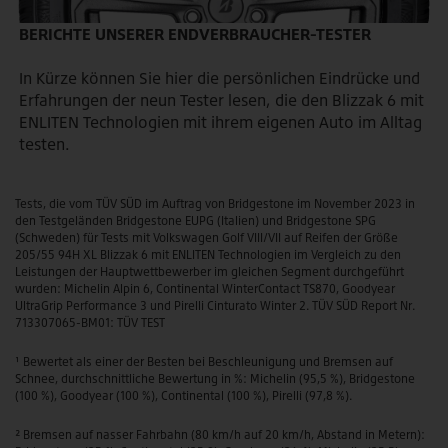
BERICHTE UNSERER ENDVERBRAUCHER-TESTER
In Kürze können Sie hier die persönlichen Eindrücke und
Erfahrungen der neun Tester lesen, die den Blizzak 6 mit
ENLITEN Technologien mit ihrem eigenen Auto im Alltag
testen.
Tests, die vom TÜV SÜD im Auftrag von Bridgestone im November 2023 in
den Testgeländen Bridgestone EUPG (Italien) und Bridgestone SPG
(Schweden) für Tests mit Volkswagen Golf VIII/VII auf Reifen der Größe
205/55 94H XL Blizzak 6 mit ENLITEN Technologien im Vergleich zu den
Leistungen der Hauptwettbewerber im gleichen Segment durchgeführt
wurden: Michelin Alpin 6, Continental WinterContact TS870, Goodyear
UltraGrip Performance 3 und Pirelli Cinturato Winter 2. TÜV SÜD Report Nr.
713307065-BM01:
TÜV TEST
¹ Bewertet als einer der Besten bei Beschleunigung und Bremsen auf
Schnee, durchschnittliche Bewertung in %: Michelin (95,5 %), Bridgestone
(100 %), Goodyear (100 %), Continental (100 %), Pirelli (97,8 %).
² Bremsen auf nasser Fahrbahn (80 km/h auf 20 km/h, Abstand in Metern):