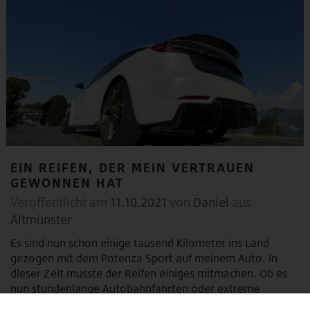
EIN REIFEN, DER MEIN VERTRAUEN
GEWONNEN HAT
Veröffentlicht am
11.10.2021
von
Daniel
aus
Altmünster
Es sind nun schon einige tausend Kilometer ins Land
gezogen mit dem Potenza Sport auf meinem Auto. In
dieser Zeit musste der Reifen einiges mitmachen. Ob es
nun stundenlange Autobahnfahrten oder extreme
Regenfälle waren – er macht alles extrem gut mit. Mein