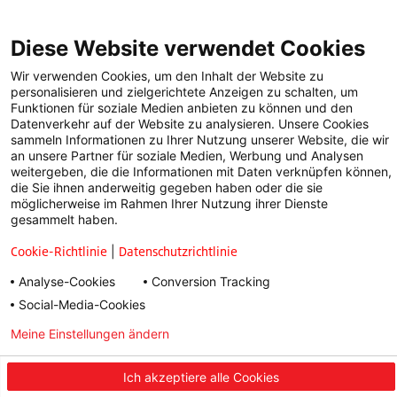
(11,0) Bremsweg bei Nässe (von 80 auf 20 km/h) in Metern: Bridgestone
LM005 (27,2), Continental WinterContact TS860 (29,5), Goodyear UltraGrip 9
(30,0), Pirelli Cinturato Winter (30,3), Michelin Alpin 6 (30,7) Seitliche
Diese Website verwendet Cookies
Haftungsstabilität bei Nässe (Kurvenfahrt) in Metern/Quadratsekunde:
Bridgestone LM005 (6,53), Continental WinterContact TS860 (6,34),
Wir verwenden Cookies, um den Inhalt der Website zu
Goodyear UltraGrip 9 (6,30), Pirelli Cinturato Winter (6,23), Michelin Alpin 6
personalisieren und zielgerichtete Anzeigen zu schalten, um
(6,18); Bericht-Nr.: [713139853-03] http://LM005-tuev.de.
Funktionen für soziale Medien anbieten zu können und den
Datenverkehr auf der Website zu analysieren. Unsere Cookies
sammeln Informationen zu Ihrer Nutzung unserer Website, die wir
an unsere Partner für soziale Medien, Werbung und Analysen
weitergeben, die die Informationen mit Daten verknüpfen können,
die Sie ihnen anderweitig gegeben haben oder die sie
möglicherweise im Rahmen Ihrer Nutzung ihrer Dienste
gesammelt haben.
Cookie-Richtlinie
|
Datenschutzrichtlinie
Analyse-Cookies
Conversion Tracking
Social-Media-Cookies
Meine Einstellungen ändern
Datenschutzerklärung
Impressum
Ich akzeptiere alle Cookies
Nutzungsbedingungen