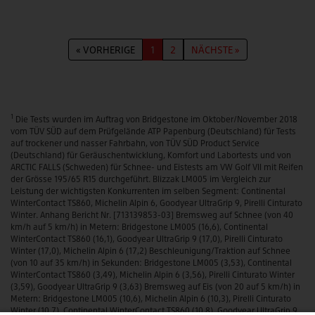
« VORHERIGE
1
2
NÄCHSTE »
1
Die Tests wurden im Auftrag von Bridgestone im Oktober/November 2018
vom TÜV SÜD auf dem Prüfgelände ATP Papenburg (Deutschland) für Tests
auf trockener und nasser Fahrbahn, von TÜV SÜD Product Service
(Deutschland) für Geräuschentwicklung, Komfort und Labortests und von
ARCTIC FALLS (Schweden) für Schnee- und Eistests am VW Golf VII mit Reifen
der Grösse 195/65 R15 durchgeführt. Blizzak LM005 im Vergleich zur
Leistung der wichtigsten Konkurrenten im selben Segment: Continental
WinterContact TS860, Michelin Alpin 6, Goodyear UltraGrip 9, Pirelli Cinturato
Winter. Anhang Bericht Nr. [713139853-03] Bremsweg auf Schnee (von 40
km/h auf 5 km/h) in Metern: Bridgestone LM005 (16,6), Continental
WinterContact TS860 (16,1), Goodyear UltraGrip 9 (17,0), Pirelli Cinturato
Winter (17,0), Michelin Alpin 6 (17,2) Beschleunigung/Traktion auf Schnee
(von 10 auf 35 km/h) in Sekunden: Bridgestone LM005 (3,53), Continental
WinterContact TS860 (3,49), Michelin Alpin 6 (3,56), Pirelli Cinturato Winter
(3,59), Goodyear UltraGrip 9 (3,63) Bremsweg auf Eis (von 20 auf 5 km/h) in
Metern: Bridgestone LM005 (10,6), Michelin Alpin 6 (10,3), Pirelli Cinturato
Winter (10,7), Continental WinterContact TS860 (10,8), Goodyear UltraGrip 9