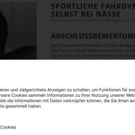
SPORTLICHE FAHRDY
SELBST BEI NÄSSE
Veröffentlicht am
11.10.2021
von
Christopher
aus
Tr
ABSCHLUSSBEWERTUN
Nach zweieinhalb Monaten mit den Bridges
GR4 Yaris mit High Performance Paket endet
als positive und zufriedenstellende Bilanz
ist der Name Programm und nicht nur gesch
Gesamteindruck
WEI
eren und zielgerichtete Anzeigen zu schalten, um Funktionen für so
nsere Cookies sammeln Informationen zu Ihrer Nutzung unserer Websi
 die die Informationen mit Daten verknüpfen können, die Sie ihnen 
nste gesammelt haben.
-Cookies