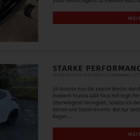
passt hervorragend zu meinem Auto un
WEI
STARKE PERFORMANC
Veröffentlicht am
23.07.2021
von
Christopher
aus
T
Ich konnte nun die zweite Woche den 
meinem Toyota GR4 Yaris mit High Per
überwiegend verregnet, sodass ich de
fahren und testen konnte. Bei nur le
Regen…
WEI