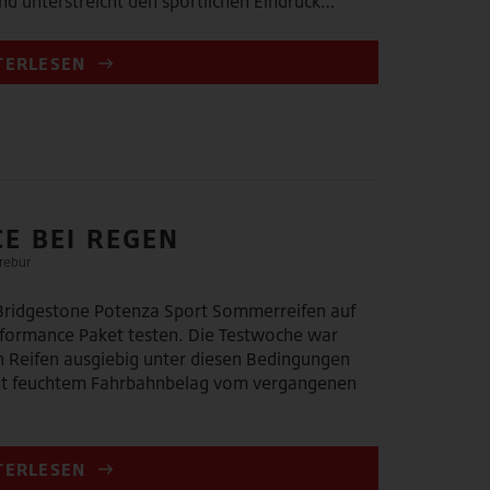
d unterstreicht den sportlichen Eindruck…
TERLESEN
E BEI REGEN
rebur
Bridgestone Potenza Sport Sommerreifen auf
formance Paket testen. Die Testwoche war
n Reifen ausgiebig unter diesen Bedingungen
icht feuchtem Fahrbahnbelag vom vergangenen
TERLESEN