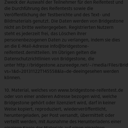
Zweck der Auswahl der Teilnehmer für den Reifentest und
die Durchführung des Reifentests sowie die
Veröffentlichung der Testberichte und des Text- und
Bildmaterials genutzt. Die Daten werden von Bridgestone
nicht an Dritte weitergegeben. Registrierten Nutzern
steht es jederzeit frei, das Löschen ihrer
personenbezogenen Daten zu verlangen, indem sie dies
an die E-Mail-Adresse info@bridgestone-
reifentest.demitteilen. Im Übrigen gelten die
Datenschutzrichtlinien von Bridgestone, die
unter http://bridgestone.azureedge.net/~/media/Files/Br
vs=1&d=20131122T145558&la=de-deeingesehen werden
können.
10. Material, welches von
www.bridgestone-reifentest.de
oder von einer anderen Adresse bezogen wird, welche
Bridgestone gehört oder lizenziert wird, darf in keiner
Weise kopiert, reproduziert, wiederveröffentlicht,
heruntergeladen, per Post versandt, übermittelt oder
verteilt werden, mit Ausnahme des Herunterladens einer
einzigen Kopie des Materials auf einen einzelnen